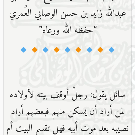
عبدﷲ زايد بن حسن الوصابي العُمري
“حفظه ﷲ ورعاه”
سائل يقول: رجلٌ أوقف بيته لأولاده
لمن أراد أن يسكن منهم فبعضهم أراد
نصيبه بعد موت أبيه فهل تقسم البيت أم