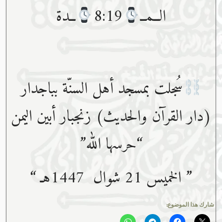
الــمــ
8:19
ــدة
سُجلت بمسجد أهل السنّة بباجدار
(دار القرآن والحديث) زنجبار أبين اليمن
“حرسها ﷲ”
” الخميس 21 شوال 1447هـ “
شارك هذا الموضوع: