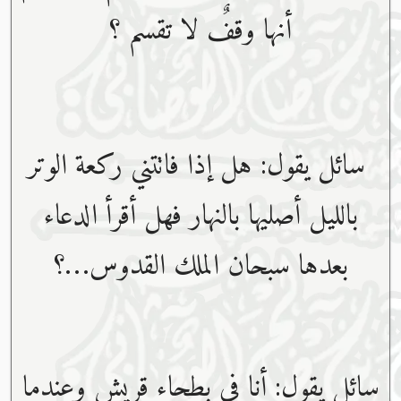
أنها وقفٌ لا تقسم ؟
سائل يقول: هل إذا فاتتني ركعة الوتر
بالليل أصليها بالنهار فهل أقرأ الدعاء
بعدها سبحان الملك القدوس…؟
سائل يقول: أنا في بطحاء قريش وعندما