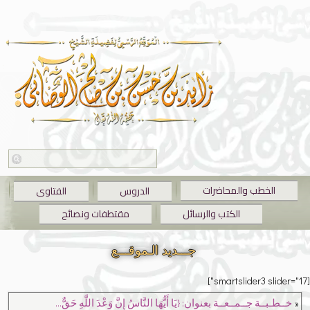
الخطب والمحاضرات
الدروس
الفتاوى
الكتب والرسائل
مقتطفات ونصائح
جـــديد الـموقـــع
[smartslider3 slider="17"]
«
خــطـبــة جــمــعــة بعنوان: {يَا أَيُّهَا النَّاسُ إِنَّ وَعْدَ اللَّهِ حَقٌّ…