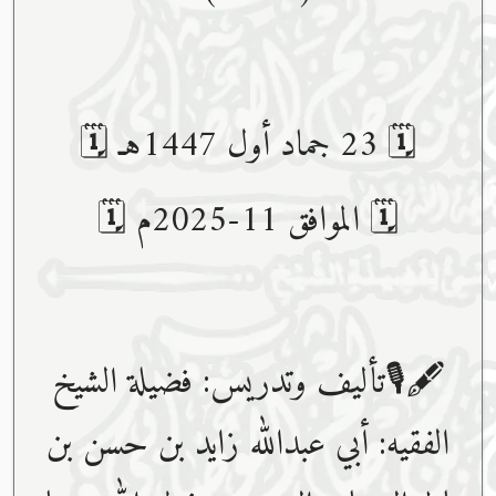
🗓 23 جماد أول 1447هـ 🗓
🗓 الموافق 11-2025م 🗓
🖋🎙تأليف وتدريس: فضيلة الشيخ
الفقيه: أبي عبدﷲ زايد بن حسن بن