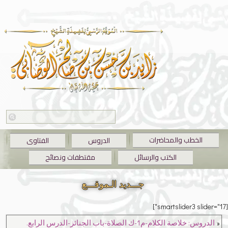
الخطب والمحاضرات
الدروس
الفتاوى
الكتب والرسائل
مقتطفات ونصائح
جـــديد الـموقـــع
[smartslider3 slider="17"]
«
الدروس: خلاصة الكلام-م1-ك الصلاة-باب الجنائز-الدرس الرابع.