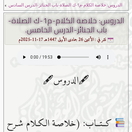
»
الدروس: خلاصة الكلام-م1-ك الصلاة-باب الجنائز-الدرس السادس.
الدروس: خلاصة الكلام-م1-ك الصلاة-
باب الجنائز-الدرس الخامس.
نشر في :
الأثنين 26 جمادى الأولى 1447هـ 17-11-2025م
🖋الدروس🖋
كــتــاب: (خلاصـة الـكـلام شـرح