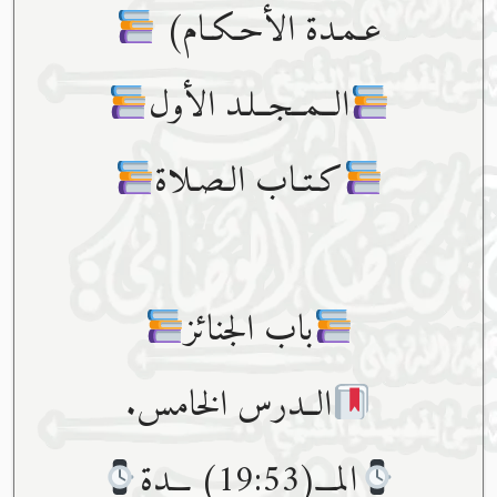
عـمـدة الأحـكـام)
الــمــجــلـد الأول
كـتـاب الـصـلاة
باب الجنائز
الــدرس الخامس.
المـــ(19:53) ـــدة