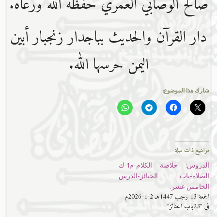
صالح الوصابي العمري حفظه ﷲ ورعاه.
دار القرآن والحديث بباجدار زنجبار أبين
اليمن حرسها الله.
شارك هذا الموضوع:
مواضيع ذات صلة
الدروس: خلاصة الكلام-م1-ك
الصلاة-باب الجنائز-الدرس
الخامس عشر.
الجمعة 13 رجب 1447هـ 2-1-2026م
في "23باب الجنائز"