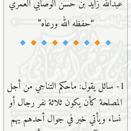
عبدﷲ زايد بن حسن الوصابي العُمري
“حفظه ﷲ ورعاه”
1- سائل يقول: ماحكم التناجي من أجل
المصلحة كأن يكون ثلاثة نفر رجال أو
نساء ويأتي خبر في جوال أحدهم يهم