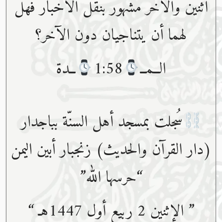
اثنين والآخر مشهور بنقل الأخبار فهل
لهما أن يتناجيان دون الآخر؟
الــمــ
1:58
ــدة
سُجلت بمسجد أهل السنّة بباجدار
(دار القرآن والحديث) زنجبار أبين اليمن
“حرسها ﷲ”
” الإثنين 2 ربيع أول 1447هـ “