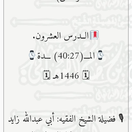
الــدرس العشرون.
المـــ(40:27) ـــدة
🗓 1446هـ 🗓
🎙 فضيلة الشيخ الفقيه: أبي عبدﷲ زايد