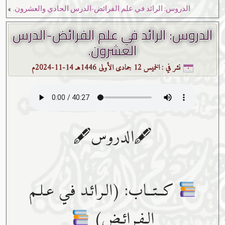
»
الدروس: الرائد في علم الفرائض-الدرس الحادي والعشرون.
الدروس: الرائد في علم الفرائض-الدرس
العشرون.
نشر في :
الخميس 12 جمادى الأولى 1446هـ 14-11-2024م
🖋الدروس🖋
كــتــاب: (الـرائـد فـي عـلـم
الـفـرائـض)