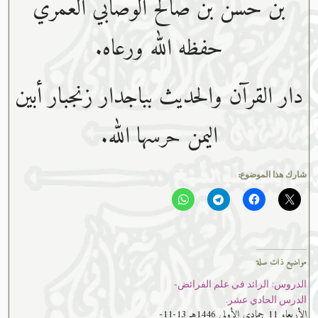
بن حسن بن صالح الوصابي العمري
حفظه ﷲ ورعاه.
دار القرآن والحديث بباجدار زنجبار أبين
اليمن حرسها الله.
شارك هذا الموضوع:
مواضيع ذات صلة
الدروس: الرائد في علم الفرائض-
الدرس الحادي عشر.
الأربعاء 11 جمادى الأولى 1446هـ 13-11-