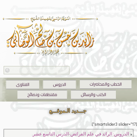
الخطب والمحاضرات
الدروس
الفتاوى
الكتب والرسائل
مقتطفات ونصائح
جـــديد الـموقـــع
[smartslider3 slider="17"]
«
الدروس: الرائد في علم الفرائض-الدرس التاسع عشر.