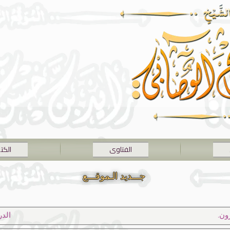
الفتاوى
الكت
جـــديد الـموقـــع
ون.
الد