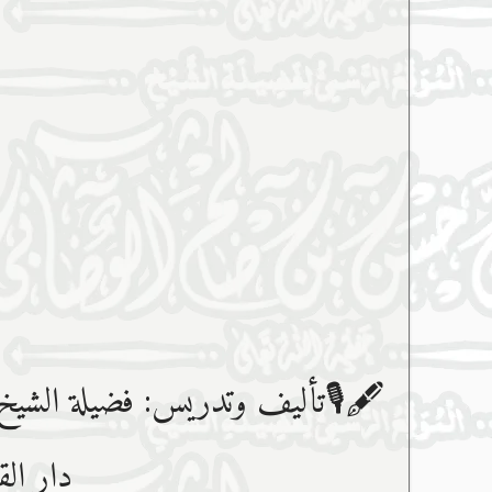
🖋🎙تأليف وتدريس: فضيلة الشيخ
دار الق