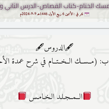
سك الختام-كتاب القصاص-الدرس الثاني و
نشر في :
الأثنين 6 ربيع الأول 1446هـ 9-9-2024م
🖋الدروس🖋
ب: (مــســك الــخــتــام في شرح عمدة ال
الــمــجـلـد الـخـامـس