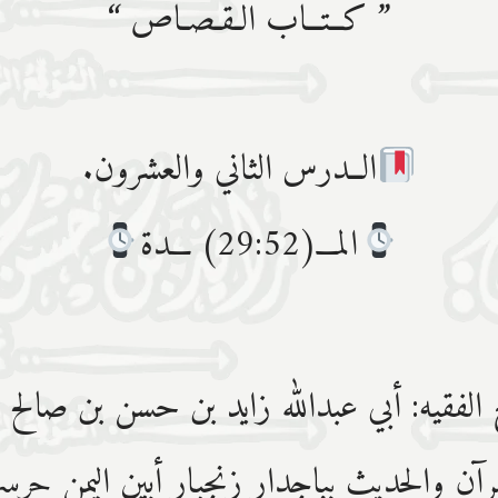
” كــتــاب الـقـصـاص “
الــدرس الثاني والعشرون.
المـــ(29:52) ـــدة
 الفقيه: أبي عبدﷲ زايد بن حسن بن صالح 
رآن والحديث بباجدار زنجبار أبين اليمن حرسها