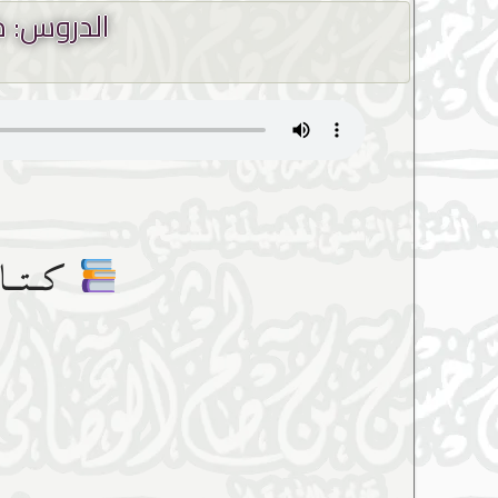
الدروس: م
كــتــا