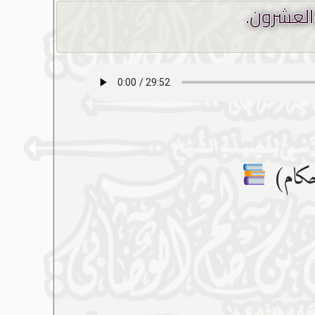
العشرون.
أحكام)