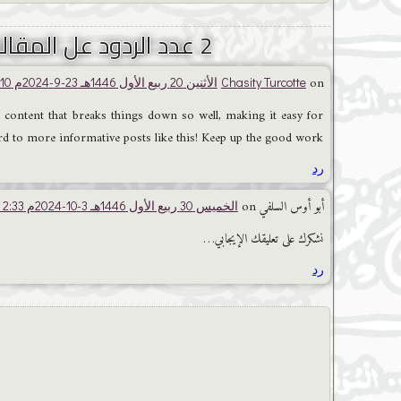
2 عدد الردود عل المقالة = الدروس: مسك الختام-كتاب القصاص-الدرس الثاني والعشرون.
on
Chasity Turcotte
الأثنين 20 ربيع الأول 1446هـ 23-9-2024م at 9:10 ص
ead content that breaks things down so well, making it easy for
ard to more informative posts like this! Keep up the good work!
رد
أبو أوس السلفي on
الخميس 30 ربيع الأول 1446هـ 3-10-2024م at 2:33 م
نشكرك على تعليقك الإيجابي…
رد