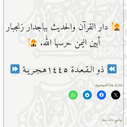
دار القرآن والحديث بباجدار زنجبار
أبين اليمن حرسها الله.
ذو الـقـعـدة ١٤٤٥هـجـريـة
شارك هذا الموضوع:
مواضيع ذات صلة