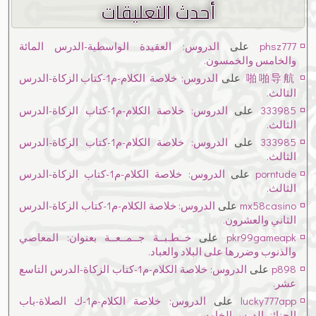
أحدث التعليقات
phsz777
على
الدروس: العقيدة الواسطية-الدرس المائة
والخامس والخمسون.
啪啪导航
على
الدروس: خلاصة الكلام-م1-كتاب الزكاة-الدرس
الثالث.
333985
على
الدروس: خلاصة الكلام-م1-كتاب الزكاة-الدرس
الثالث.
333985
على
الدروس: خلاصة الكلام-م1-كتاب الزكاة-الدرس
الثالث.
porntude
على
الدروس: خلاصة الكلام-م1-كتاب الزكاة-الدرس
الثالث.
mx58casino
على
الدروس: خلاصة الكلام-م1-كتاب الزكاة-الدرس
الثاني والعشرون.
pkr99gameapk
على
خــطـبــة جــمــعــة بعنوان: المعاصي
والذنوب وضررها على البلاد والعباد.
p898
على
الدروس: خلاصة الكلام-م1-كتاب الزكاة-الدرس التاسع
عشر.
lucky777app
على
الدروس: خلاصة الكلام-م1-ك الصلاة-باب
الجنائز-الدرس الخامس.