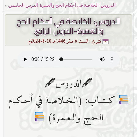
»
الدروس: الخلاصة في أحكام الحج والعمرة-الدرس الخامس.
الدروس: الخلاصة في أحكام الحج
والعمرة-الدرس الرابع.
نشر في :
السبت 6 صفر 1446هـ 10-8-2024م
🖋الدروس🖋
كــتــاب: (الـخـلاصـة في أحـكـام
الـحـج والـعـمـرة)