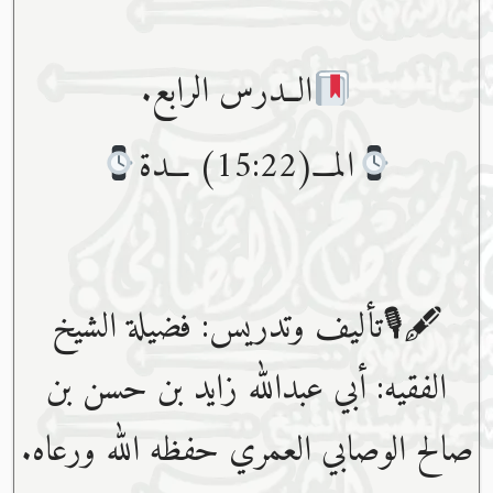
الــدرس الرابع.
المـــ(15:22) ـــدة
🖋🎙تأليف وتدريس: فضيلة الشيخ
الفقيه: أبي عبدﷲ زايد بن حسن بن
صالح الوصابي العمري حفظه ﷲ ورعاه.