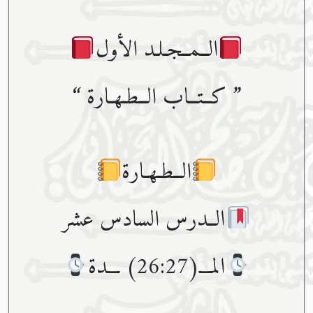
الــمــجـلـد الأول
” كــتــاب الــطـهـارة “
الــطـهـارة
الــدرس السادس عشر
المـــ(26:27) ـــدة