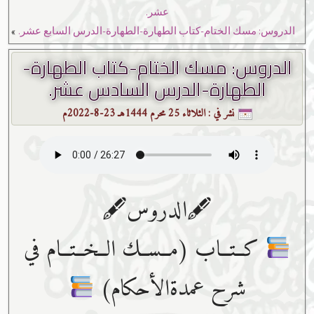
عشر.
»
الدروس: مسك الختام-كتاب الطهارة-الطهارة-الدرس السابع عشر.
الدروس: مسك الختام-كتاب الطهارة-
الطهارة-الدرس السادس عشر.
نشر في :
الثلاثاء 25 محرم 1444هـ 23-8-2022م
🖋الدروس🖋
كــتــاب (مــســك الــخــتــام في
شرح عمدةالأحكام)