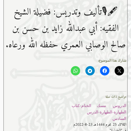
🖋🎙تأليف وتدريس: فضيلة الشيخ
الفقيه: أبي عبدﷲ زايد بن حسن بن
صالح الوصابي العمري حفظه ﷲ ورعاه.
شارك هذا الموضوع:
مواضيع ذات صلة
الدروس: مسك الختام-كتاب
الطهارة-الطهارة-الدرس
السادس.
الثلاثاء 25 محرم 1444هـ 23-8-2022م
في "الطهارة"