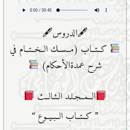
🖋الدروس🖋
كــتــاب (مــســك الــخــتــام في
شرح عمدةالأحكام)
الــمــجـلـد الـثـالــث
” كــتــاب الــبـيــوع “