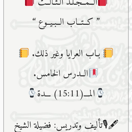
الــمــجـلـد الـثـالــث
” كــتــاب الــبـيــوع “
بـاب العرايا وغير ذلك.
الــدرس الخامس.
المـــ(15:11) ـــدة
🖋🎙تأليف وتدريس: فضيلة الشيخ