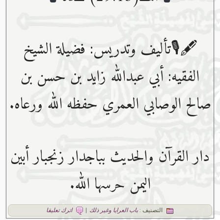
🖋🎙تأليف وتدريس: فضيلة الشيخ
الفقيه: أبي عبدﷲ زايد بن حسن بن
صالح الوصابي العمري حفظه ﷲ ورعاه.
دار القرآن والحديث بباجدار زنجبار أبين
اليمن حرسها الله.
التصنيف :
باب العرايا وغير ذلك
|
اترك تعليقا