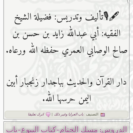
\
🖋🎙تأليف وتدريس: فضيلة الشيخ
الفقيه: أبي عبدﷲ زايد بن حسن بن
صالح الوصابي العمري حفظه ﷲ ورعاه.
دار القرآن والحديث بباجدار زنجبار أبين
اليمن حرسها الله.
التصنيف :
باب العرايا وغير ذلك
|
اترك تعليقا
الدروس: مسك الختام-كتاب البيوع-باب