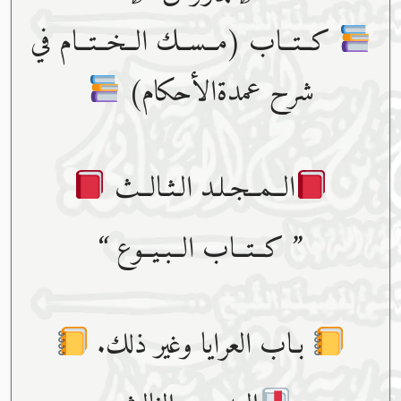
كــتــاب (مــســك الــخــتــام في
شرح عمدةالأحكام)
الــمــجـلـد الـثـالــث
” كــتــاب الــبـيــوع “
بـاب العرايا وغير ذلك.