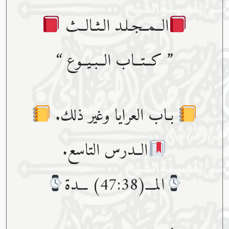
الــمــجـلـد الـثـالــث
” كــتــاب الــبـيــوع “
بـاب العرايا وغير ذلك.
الــدرس التاسع.
المـــ(47:38) ـــدة