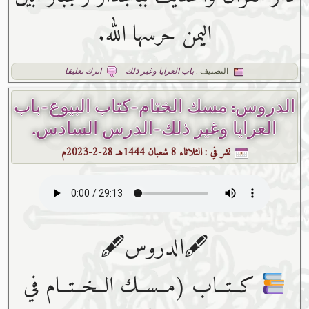
اليمن حرسها الله.
التصنيف :
باب العرايا وغير ذلك
|
اترك تعليقا
الدروس: مسك الختام-كتاب البيوع-باب
العرايا وغير ذلك-الدرس السادس.
نشر في :
الثلاثاء 8 شعبان 1444هـ 28-2-2023م
🖋الدروس🖋
كــتــاب (مــســك الــخــتــام في