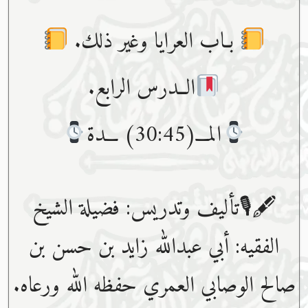
بـاب العرايا وغير ذلك.
الــدرس الرابع.
المـــ(30:45) ـــدة
🖋🎙تأليف وتدريس: فضيلة الشيخ
الفقيه: أبي عبدﷲ زايد بن حسن بن
صالح الوصابي العمري حفظه ﷲ ورعاه.