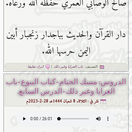
صالح الوصابي العمري حفظه ﷲ ورعاه.
دار القرآن والحديث بباجدار زنجبار أبين
اليمن حرسها الله.
التصنيف :
باب العرايا وغير ذلك
|
اترك تعليقا
الدروس: مسك الختام-كتاب البيوع-باب
العرايا وغير ذلك-الدرس السابع.
نشر في :
الثلاثاء 8 شعبان 1444هـ 28-2-2023م