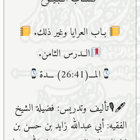
بـاب العرايا وغير ذلك.
الــدرس الثامن.
المـــ(26:41) ـــدة
🖋🎙تأليف وتدريس: فضيلة الشيخ
الفقيه: أبي عبدﷲ زايد بن حسن بن