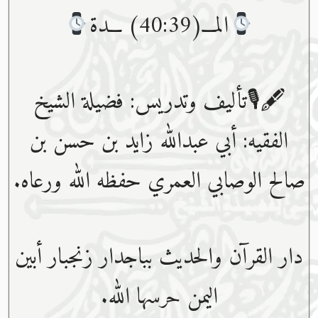
المـــ(40:39) ـــدة
🖋🎙تأليف وتدريس: فضيلة الشيخ
الفقيه: أبي عبدﷲ زايد بن حسن بن
صالح الوصابي العمري حفظه ﷲ ورعاه.
دار القرآن والحديث بباجدار زنجبار أبين
اليمن حرسها الله.