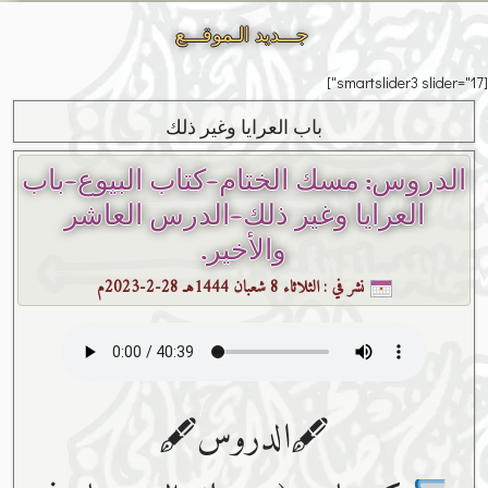
جـــديد الـموقـــع
[smartslider3 slider="17"]
باب العرايا وغير ذلك
الدروس: مسك الختام-كتاب البيوع-باب
العرايا وغير ذلك-الدرس العاشر
والأخير.
نشر في :
الثلاثاء 8 شعبان 1444هـ 28-2-2023م
🖋الدروس🖋