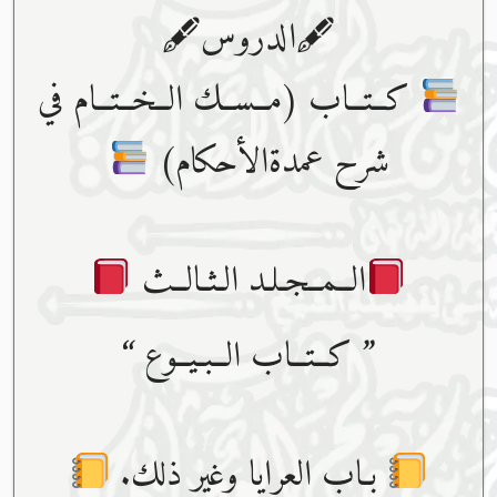
🖋الدروس🖋
كــتــاب (مــســك الــخــتــام في
شرح عمدةالأحكام)
الــمــجـلـد الـثـالــث
” كــتــاب الــبـيــوع “
بـاب العرايا وغير ذلك.