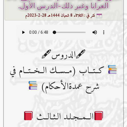
العرايا وغير ذلك-الدرس الأول.
نشر في :
الثلاثاء 8 شعبان 1444هـ 28-2-2023م
🖋الدروس🖋
كــتــاب (مــســك الــخــتــام في
شرح عمدةالأحكام)
الــمــجـلـد الـثـالــث