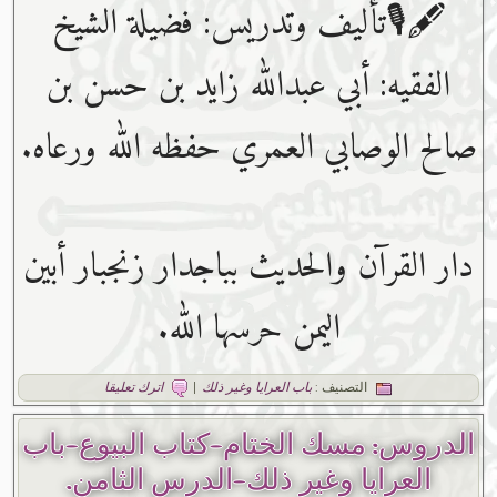
🖋🎙تأليف وتدريس: فضيلة الشيخ
الفقيه: أبي عبدﷲ زايد بن حسن بن
صالح الوصابي العمري حفظه ﷲ ورعاه.
دار القرآن والحديث بباجدار زنجبار أبين
اليمن حرسها الله.
التصنيف :
باب العرايا وغير ذلك
|
اترك تعليقا
الدروس: مسك الختام-كتاب البيوع-باب
العرايا وغير ذلك-الدرس الثامن.