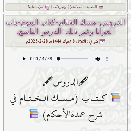
التصنيف :
باب العرايا وغير ذلك
|
اترك تعليقا
الدروس: مسك الختام-كتاب البيوع-باب
العرايا وغير ذلك-الدرس التاسع.
نشر في :
الثلاثاء 8 شعبان 1444هـ 28-2-2023م
🖋الدروس🖋
كــتــاب (مــســك الــخــتــام في
شرح عمدةالأحكام)