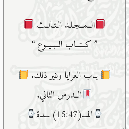
الــمــجـلـد الـثـالــث
” كــتــاب الــبـيــوع “
بـاب العرايا وغير ذلك.
الــدرس الثاني.
المـــ(15:47) ـــدة