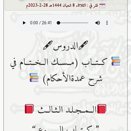
نشر في :
الثلاثاء 8 شعبان 1444هـ 28-2-2023م
🖋الدروس🖋
كــتــاب (مــســك الــخــتــام في
شرح عمدةالأحكام)
الــمــجـلـد الـثـالــث
” كــتــاب الــبـيــوع “