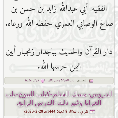
الفقيه: أبي عبدﷲ زايد بن حسن بن
صالح الوصابي العمري حفظه ﷲ ورعاه.
دار القرآن والحديث بباجدار زنجبار أبين
اليمن حرسها الله.
التصنيف :
باب العرايا وغير ذلك
|
اترك تعليقا
الدروس: مسك الختام-كتاب البيوع-باب
العرايا وغير ذلك-الدرس الرابع.
نشر في :
الثلاثاء 8 شعبان 1444هـ 28-2-2023م