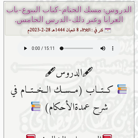
الدروس: مسك الختام-كتاب البيوع-باب
العرايا وغير ذلك-الدرس الخامس.
نشر في :
الثلاثاء 8 شعبان 1444هـ 28-2-2023م
🖋الدروس🖋
كــتــاب (مــســك الــخــتــام في
شرح عمدةالأحكام)