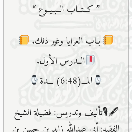
” كــتــاب الــبـيــوع “
بـاب العرايا وغير ذلك.
الــدرس الأول.
المـــ(6:48) ـــدة
🖋🎙تأليف وتدريس: فضيلة الشيخ
الفقيه: أبي عبدﷲ زايد بن حسن بن