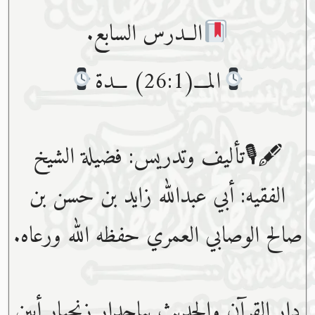
الــدرس السابع.
المـــ(26:1) ـــدة
🖋🎙تأليف وتدريس: فضيلة الشيخ
الفقيه: أبي عبدﷲ زايد بن حسن بن
صالح الوصابي العمري حفظه ﷲ ورعاه.
دار القرآن والحديث بباجدار زنجبار أبين