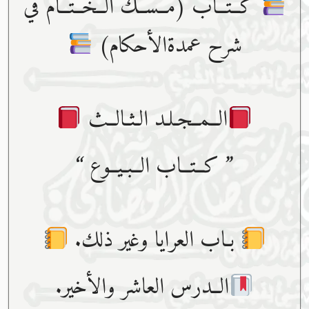
كــتــاب (مــســك الــخــتــام في
شرح عمدةالأحكام)
الــمــجـلـد الـثـالــث
” كــتــاب الــبـيــوع “
بـاب العرايا وغير ذلك.
الــدرس العاشر والأخير.