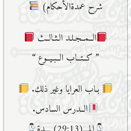
شرح عمدةالأحكام)
الــمــجـلـد الـثـالــث
” كــتــاب الــبـيــوع “
بـاب العرايا وغير ذلك.
الــدرس السادس.
المـــ(29:13) ـــدة