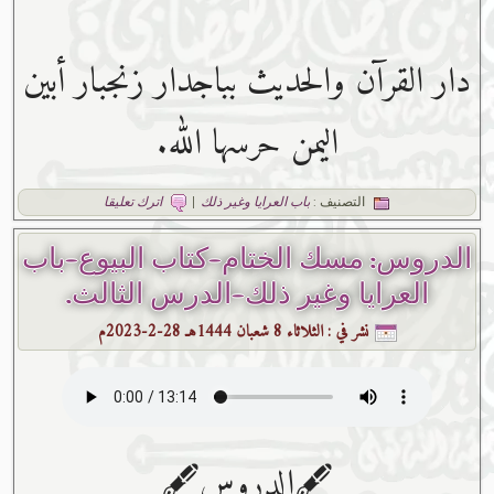
دار القرآن والحديث بباجدار زنجبار أبين
اليمن حرسها الله.
التصنيف :
باب العرايا وغير ذلك
|
اترك تعليقا
الدروس: مسك الختام-كتاب البيوع-باب
العرايا وغير ذلك-الدرس الثالث.
نشر في :
الثلاثاء 8 شعبان 1444هـ 28-2-2023م
🖋الدروس🖋