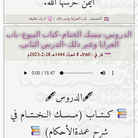
اليمن حرسها الله.
التصنيف :
باب العرايا وغير ذلك
|
اترك تعليقا
الدروس: مسك الختام-كتاب البيوع-باب
العرايا وغير ذلك-الدرس الثاني.
نشر في :
الثلاثاء 8 شعبان 1444هـ 28-2-2023م
🖋الدروس🖋
كــتــاب (مــســك الــخــتــام في
شرح عمدةالأحكام)