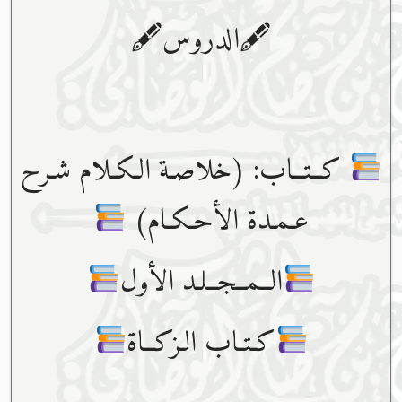
🖋الدروس🖋
كــتــاب: (خلاصـة الـكـلام شـرح
عـمـدة الأحـكـام)
الــمــجــلـد الأول
كـتـاب الـزكــاة