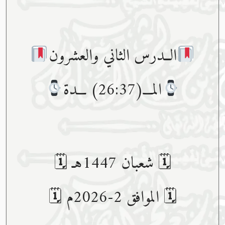
الــدرس الثاني والعشرون
المـــ(26:37) ـــدة
🗓 شعبان 1447هـ 🗓
🗓 الموافق 2-2026م 🗓