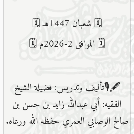
🗓 شعبان 1447هـ 🗓
🗓 الموافق 2-2026م 🗓
🖋🎙تأليف وتدريس: فضيلة الشيخ
الفقيه: أبي عبدﷲ زايد بن حسن بن
صالح الوصابي العمري حفظه ﷲ ورعاه.