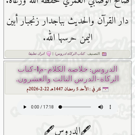
صالح الوصابي العمري حفظه ﷲ ورعاه.
دار القرآن والحديث بباجدار زنجبار أبين
اليمن حرسها الله.
التصنيف :
كتاب الزكاة (دروس)
|
اترك تعليقا
الدروس: خلاصة الكلام-م1-كتاب
الزكاة-الدرس الثالث والعشرون.
نشر في :
الأحد 5 رمضان 1447هـ 22-2-2026م
🖋الدروس🖋