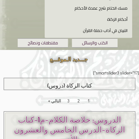
مسك الختام شرح عمدة الأحكام
أحكام الزكاة
التبيان في آداب حملة القرآن
الكتب والرسائل
مقتطفات ونصائح
جـــديد الـموقـــع
[smartslider3 slider="17"]
كتاب الزكاة (دروس)
1
2
3
التالي »
الدروس: خلاصة الكلام-م1-كتاب
الزكاة-الدرس الخامس والعشرون