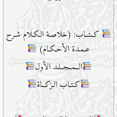
كــتــاب: (خلاصـة الـكـلام شـرح
عـمـدة الأحـكـام)
الــمــجــلـد الأول
كـتـاب الـزكــاة