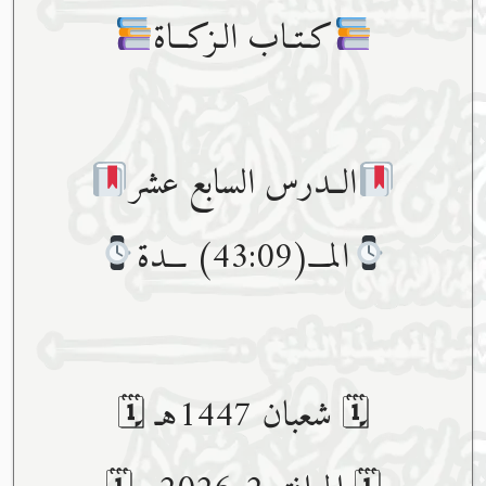
كـتـاب الـزكــاة
الــدرس السابع عشر
المـــ(43:09) ـــدة
🗓 شعبان 1447هـ 🗓