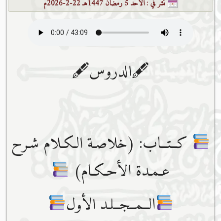
نشر في :
الأحد 5 رمضان 1447هـ 22-2-2026م
🖋الدروس🖋
كــتــاب: (خلاصـة الـكـلام شـرح
عـمـدة الأحـكـام)
الــمــجــلـد الأول