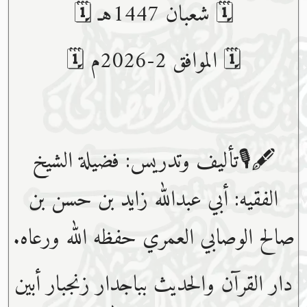
🗓 شعبان 1447هـ 🗓
🗓 الموافق 2-2026م 🗓
🖋🎙تأليف وتدريس: فضيلة الشيخ
الفقيه: أبي عبدﷲ زايد بن حسن بن
صالح الوصابي العمري حفظه ﷲ ورعاه.
دار القرآن والحديث بباجدار زنجبار أبين