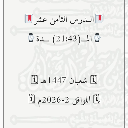
الــدرس الثامن عشر
المـــ(21:43) ـــدة
🗓 شعبان 1447هـ 🗓
🗓 الموافق 2-2026م 🗓