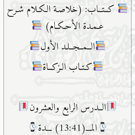
كــتــاب: (خلاصـة الـكـلام شـرح
عـمـدة الأحـكـام)
الــمــجــلـد الأول
كـتـاب الـزكــاة
الــدرس الرابع والعشرون
المـــ(13:41) ـــدة