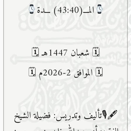
المـــ(43:40) ـــدة
🗓 شعبان 1447هـ 🗓
🗓 الموافق 2-2026م 🗓
🖋🎙تأليف وتدريس: فضيلة الشيخ