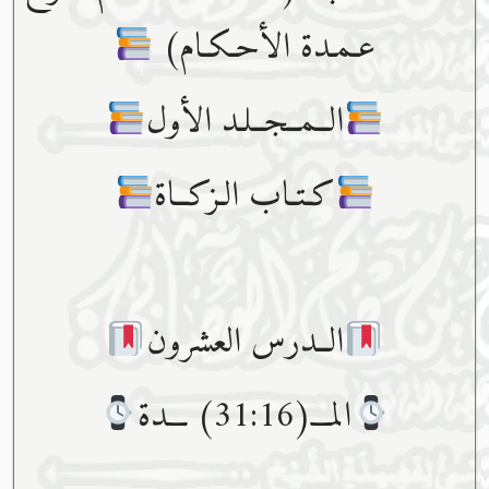
عـمـدة الأحـكـام)
الــمــجــلـد الأول
كـتـاب الـزكــاة
الــدرس العشرون
المـــ(31:16) ـــدة