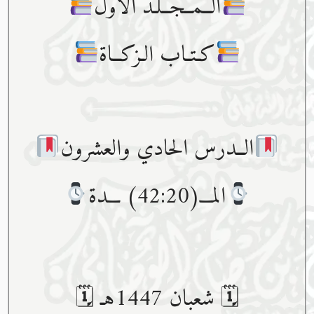
الــمــجــلـد الأول
كـتـاب الـزكــاة
الــدرس الحادي والعشرون
المـــ(42:20) ـــدة
🗓 شعبان 1447هـ 🗓