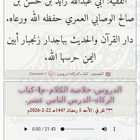
الفقيه: أبي عبدﷲ زايد بن حسن بن
صالح الوصابي العمري حفظه ﷲ ورعاه.
دار القرآن والحديث بباجدار زنجبار أبين
اليمن حرسها الله.
التصنيف :
كتاب الزكاة (دروس)
|
1 Comment
الدروس: خلاصة الكلام-م1-كتاب
الزكاة-الدرس الثامن عشر.
نشر في :
الأحد 5 رمضان 1447هـ 22-2-2026م