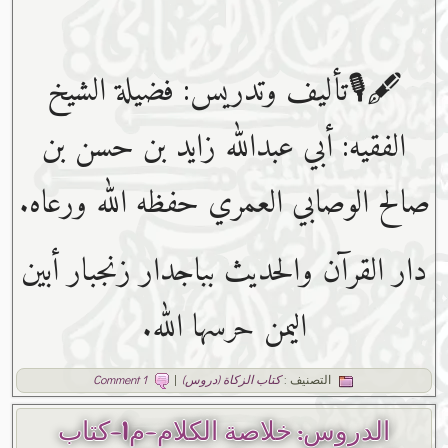
🖋🎙تأليف وتدريس: فضيلة الشيخ
الفقيه: أبي عبدﷲ زايد بن حسن بن
صالح الوصابي العمري حفظه ﷲ ورعاه.
دار القرآن والحديث بباجدار زنجبار أبين
اليمن حرسها الله.
التصنيف :
كتاب الزكاة (دروس)
|
1 Comment
الدروس: خلاصة الكلام-م1-كتاب