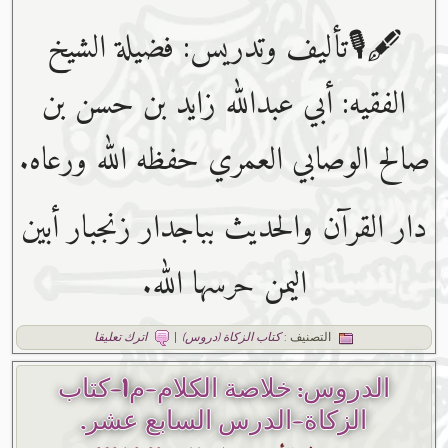
🖋🎙تأليف وتدريس: فضيلة الشيخ
الفقيه: أبي عبدﷲ زايد بن حسن بن
صالح الوصابي العمري حفظه ﷲ ورعاه.
دار القرآن والحديث بباجدار زنجبار أبين
اليمن حرسها الله.
التصنيف :
كتاب الزكاة (دروس)
|
اترك تعليقا
الدروس: خلاصة الكلام-م1-كتاب
الزكاة-الدرس السابع عشر.