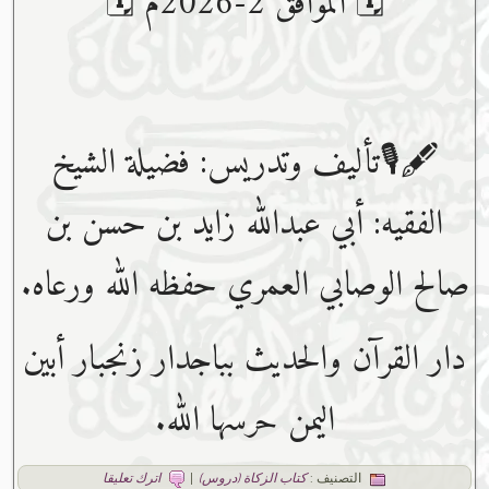
🗓 الموافق 2-2026م 🗓
🖋🎙تأليف وتدريس: فضيلة الشيخ
الفقيه: أبي عبدﷲ زايد بن حسن بن
صالح الوصابي العمري حفظه ﷲ ورعاه.
دار القرآن والحديث بباجدار زنجبار أبين
اليمن حرسها الله.
التصنيف :
كتاب الزكاة (دروس)
|
اترك تعليقا