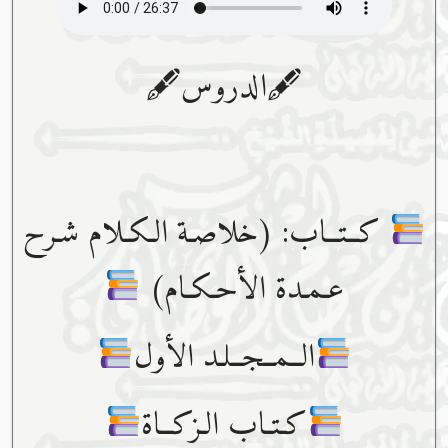
🖋الدروس🖋
كــتــاب: (خلاصـة الـكـلام شـرح
عـمـدة الأحـكـام)
الــمــجــلـد الأول
كـتـاب الـزكــاة