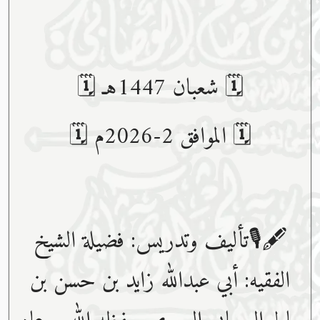
🗓 شعبان 1447هـ 🗓
🗓 الموافق 2-2026م 🗓
🖋🎙تأليف وتدريس: فضيلة الشيخ
الفقيه: أبي عبدﷲ زايد بن حسن بن