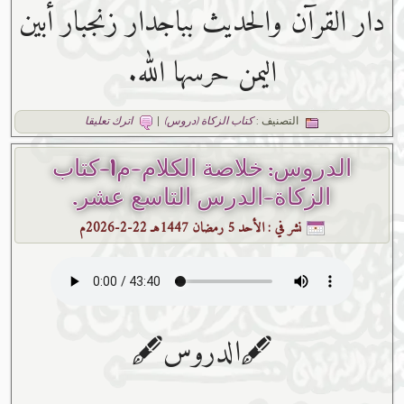
دار القرآن والحديث بباجدار زنجبار أبين
اليمن حرسها الله.
التصنيف :
كتاب الزكاة (دروس)
|
اترك تعليقا
الدروس: خلاصة الكلام-م1-كتاب
الزكاة-الدرس التاسع عشر.
نشر في :
الأحد 5 رمضان 1447هـ 22-2-2026م
🖋الدروس🖋