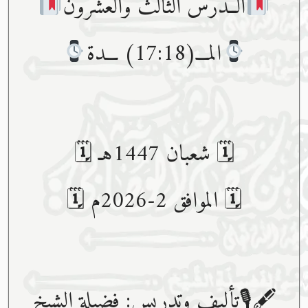
الــدرس الثالث والعشرون
المـــ(17:18) ـــدة
🗓 شعبان 1447هـ 🗓
🗓 الموافق 2-2026م 🗓
🖋🎙تأليف وتدريس: فضيلة الشيخ