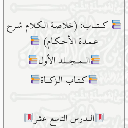
كــتــاب: (خلاصـة الـكـلام شـرح
عـمـدة الأحـكـام)
الــمــجــلـد الأول
كـتـاب الـزكــاة
الــدرس التاسع عشر