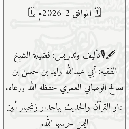
🗓 الموافق 2-2026م 🗓
🖋🎙تأليف وتدريس: فضيلة الشيخ
الفقيه: أبي عبدﷲ زايد بن حسن بن
صالح الوصابي العمري حفظه ﷲ ورعاه.
دار القرآن والحديث بباجدار زنجبار أبين
اليمن حرسها الله.