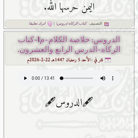
اليمن حرسها الله.
التصنيف :
كتاب الزكاة (دروس)
|
اترك تعليقا
الدروس: خلاصة الكلام-م1-كتاب
الزكاة-الدرس الرابع والعشرون.
نشر في :
الأحد 5 رمضان 1447هـ 22-2-2026م
🖋الدروس🖋