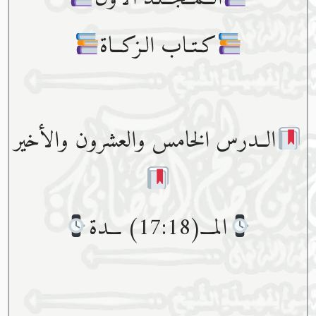
كـتـاب الـزكــاة
الــدرس الخامس والعشرون والأخير
المـــ(17:18) ـــدة