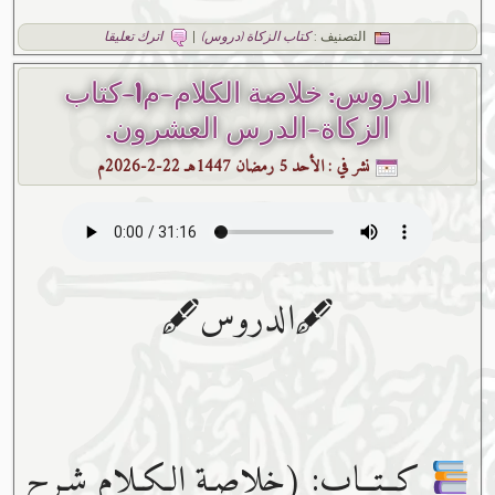
التصنيف :
كتاب الزكاة (دروس)
|
اترك تعليقا
الدروس: خلاصة الكلام-م1-كتاب
الزكاة-الدرس العشرون.
نشر في :
الأحد 5 رمضان 1447هـ 22-2-2026م
🖋الدروس🖋
كــتــاب: (خلاصـة الـكـلام شـرح