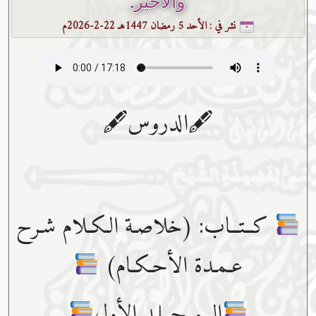
والأخير.
نشر في :
الأحد 5 رمضان 1447هـ 22-2-2026م
🖋الدروس🖋
كــتــاب: (خلاصـة الـكـلام شـرح
عـمـدة الأحـكـام)
الــمــجــلـد الأول