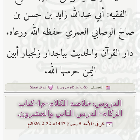
الفقيه: أبي عبدﷲ زايد بن حسن بن
صالح الوصابي العمري حفظه ﷲ ورعاه.
دار القرآن والحديث بباجدار زنجبار أبين
اليمن حرسها الله.
التصنيف :
كتاب الزكاة (دروس)
|
اترك تعليقا
الدروس: خلاصة الكلام-م1-كتاب
الزكاة-الدرس الثاني والعشرون.
نشر في :
الأحد 5 رمضان 1447هـ 22-2-2026م