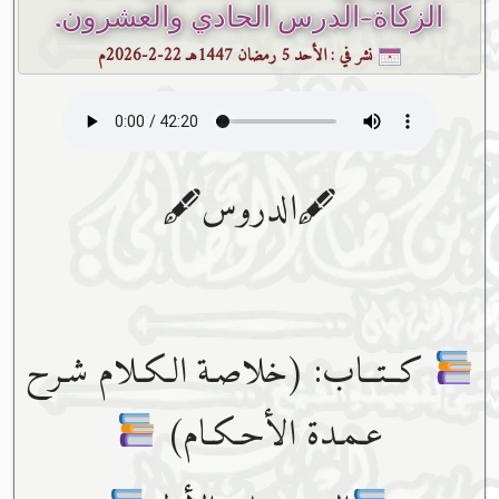
الزكاة-الدرس الحادي والعشرون.
نشر في :
الأحد 5 رمضان 1447هـ 22-2-2026م
🖋الدروس🖋
كــتــاب: (خلاصـة الـكـلام شـرح
عـمـدة الأحـكـام)