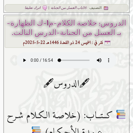
التصنيف :
06باب الغسل من الجنابة
|
اترك تعليقا
الدروس: خلاصة الكلام-م1-ك الطهارة-
بـ الغسل من الجنابة-الدرس الثالث.
نشر في :
الخميس 24 ذو القعدة 1446هـ 22-5-2025م
🖋الدروس🖋
كــتــاب: (خلاصـة الـكـلام شـرح
عـمـدة الأحـكـام)