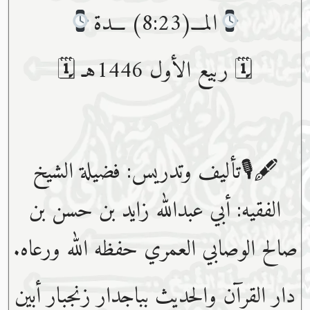
المـــ(8:23) ـــدة
🗓 ربيع الأول 1446هـ 🗓
🖋🎙تأليف وتدريس: فضيلة الشيخ
الفقيه: أبي عبدﷲ زايد بن حسن بن
صالح الوصابي العمري حفظه ﷲ ورعاه.
دار القرآن والحديث بباجدار زنجبار أبين