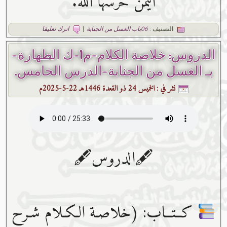
اليمن حرسها الله.
التصنيف :
06باب الغسل من الجنابة
|
اترك تعليقا
الدروس: خلاصة الكلام-م1-ك الطهارة-
بـ الغسل من الجنابة-الدرس الخامس.
نشر في :
الخميس 24 ذو القعدة 1446هـ 22-5-2025م
🖋الدروس🖋
كــتــاب: (خلاصـة الـكـلام شـرح