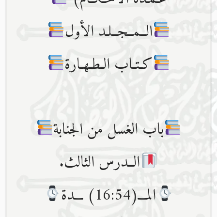
الــمــجــلـد الأول
كـتـاب الـطـهـارة
باب الغسل من الجنابة
الــدرس الثالث.
المـــ(16:54) ـــدة