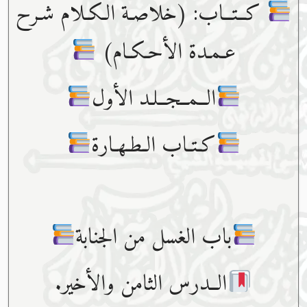
كــتــاب: (خلاصـة الـكـلام شـرح
عـمـدة الأحـكـام)
الــمــجــلـد الأول
كـتـاب الـطـهـارة
باب الغسل من الجنابة
الــدرس الثامن والأخير.