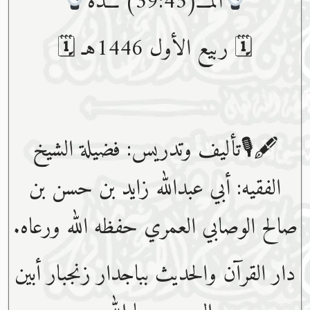
المـــ(39:45) ـــدة
🗓 ربيع الأول 1446هـ 🗓
🖋🎙تأليف وتدريس: فضيلة الشيخ
الفقيه: أبي عبدﷲ زايد بن حسن بن
صالح الوصابي العمري حفظه ﷲ ورعاه.
دار القرآن والحديث بباجدار زنجبار أبين