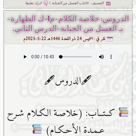
التصنيف :
06باب الغسل من الجنابة
|
اترك تعليقا
الدروس: خلاصة الكلام-م1-ك الطهارة-
بـ الغسل من الجنابة-الدرس الثاني.
نشر في :
الخميس 24 ذو القعدة 1446هـ 22-5-2025م
🖋الدروس🖋
كــتــاب: (خلاصـة الـكـلام شـرح
عـمـدة الأحـكـام)