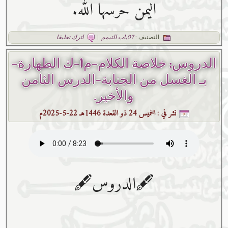
اليمن حرسها الله.
التصنيف :
07باب التيمم
|
اترك تعليقا
الدروس: خلاصة الكلام-م1-ك الطهارة-
بـ الغسل من الجنابة-الدرس الثامن
والأخير.
نشر في :
الخميس 24 ذو القعدة 1446هـ 22-5-2025م
🖋الدروس🖋