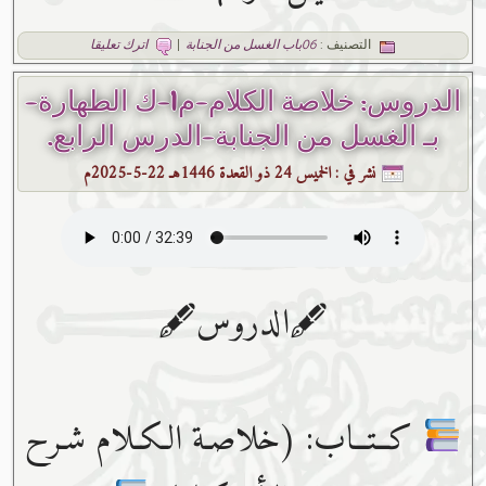
التصنيف :
06باب الغسل من الجنابة
|
اترك تعليقا
الدروس: خلاصة الكلام-م1-ك الطهارة-
بـ الغسل من الجنابة-الدرس الرابع.
نشر في :
الخميس 24 ذو القعدة 1446هـ 22-5-2025م
🖋الدروس🖋
كــتــاب: (خلاصـة الـكـلام شـرح