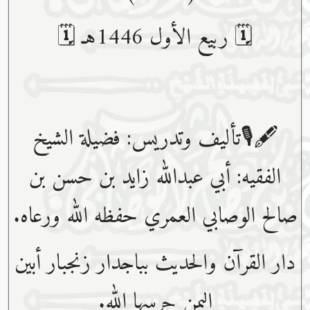
🗓 ربيع الأول 1446هـ 🗓
🖋🎙تأليف وتدريس: فضيلة الشيخ
الفقيه: أبي عبدﷲ زايد بن حسن بن
صالح الوصابي العمري حفظه ﷲ ورعاه.
دار القرآن والحديث بباجدار زنجبار أبين
اليمن حرسها الله.