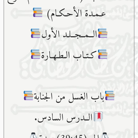
عـمـدة الأحـكـام)
الــمــجــلـد الأول
كـتـاب الـطـهـارة
باب الغسل من الجنابة
الــدرس السادس.