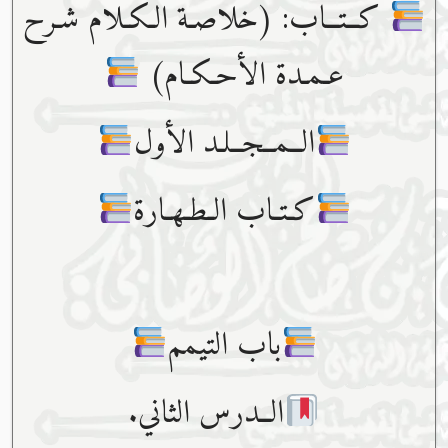
كــتــاب: (خلاصـة الـكـلام شـرح
عـمـدة الأحـكـام)
الــمــجــلـد الأول
كـتـاب الـطـهـارة
باب التيمم
الــدرس الثاني.