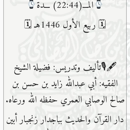
المـــ(22:44) ـــدة
🗓 ربيع الأول 1446هـ 🗓
🖋🎙تأليف وتدريس: فضيلة الشيخ
الفقيه: أبي عبدﷲ زايد بن حسن بن
صالح الوصابي العمري حفظه ﷲ ورعاه.
دار القرآن والحديث بباجدار زنجبار أبين