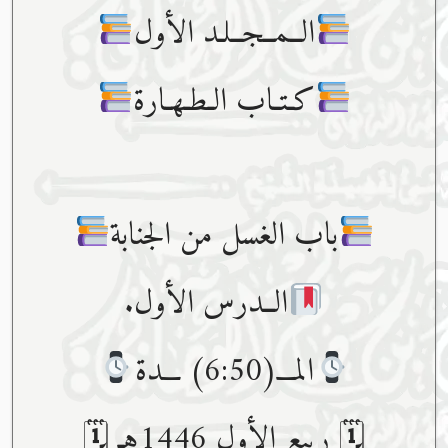
الــمــجــلـد الأول
كـتـاب الـطـهـارة
باب الغسل من الجنابة
الــدرس الأول.
المـــ(6:50) ـــدة
🗓 ربيع الأول 1446هـ 🗓