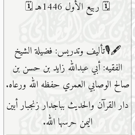
🗓 ربيع الأول 1446هـ 🗓
🖋🎙تأليف وتدريس: فضيلة الشيخ
الفقيه: أبي عبدﷲ زايد بن حسن بن
صالح الوصابي العمري حفظه ﷲ ورعاه.
دار القرآن والحديث بباجدار زنجبار أبين
اليمن حرسها الله.