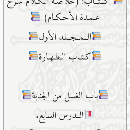
كــتــاب: (خلاصـة الـكـلام شـرح
عـمـدة الأحـكـام)
الــمــجــلـد الأول
كـتـاب الـطـهـارة
باب الغسل من الجنابة
الــدرس السابع.