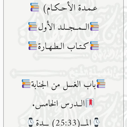
عـمـدة الأحـكـام)
الــمــجــلـد الأول
كـتـاب الـطـهـارة
باب الغسل من الجنابة
الــدرس الخامس.
المـــ(25:33) ـــدة