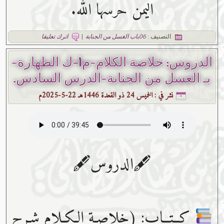
اليمن حرسها الله.
التصنيف :
06باب الغسل من الجنابة
|
اترك تعليقا
الدروس: خلاصة الكلام-م1-ك الطهارة-
بـ الغسل من الجنابة-الدرس السادس.
نشر في :
الخميس 24 ذو القعدة 1446هـ 22-5-2025م
🖋الدروس🖋
كــتــاب: (خلاصـة الـكـلام شـرح