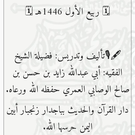
🗓 ربيع الأول 1446هـ 🗓
🖋🎙تأليف وتدريس: فضيلة الشيخ
الفقيه: أبي عبدﷲ زايد بن حسن بن
صالح الوصابي العمري حفظه ﷲ ورعاه.
دار القرآن والحديث بباجدار زنجبار أبين
اليمن حرسها الله.