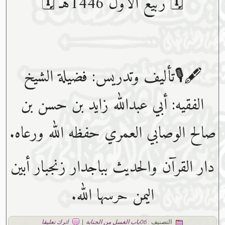
🗓 ربيع الأول 1446هـ 🗓
🖋🎙تأليف وتدريس: فضيلة الشيخ
الفقيه: أبي عبدﷲ زايد بن حسن بن
صالح الوصابي العمري حفظه ﷲ ورعاه.
دار القرآن والحديث بباجدار زنجبار أبين
اليمن حرسها الله.
التصنيف :
06باب الغسل من الجنابة
|
اترك تعليقا