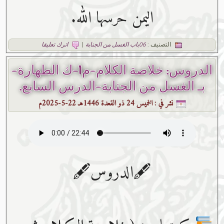
اليمن حرسها الله.
التصنيف :
06باب الغسل من الجنابة
|
اترك تعليقا
الدروس: خلاصة الكلام-م1-ك الطهارة-
بـ الغسل من الجنابة-الدرس السابع.
نشر في :
الخميس 24 ذو القعدة 1446هـ 22-5-2025م
🖋الدروس🖋