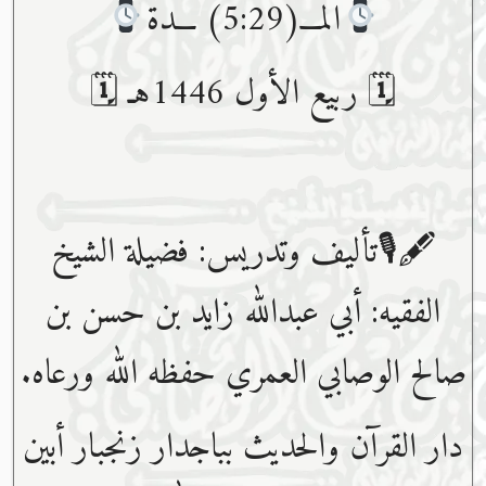
المـــ(5:29) ـــدة
🗓 ربيع الأول 1446هـ 🗓
🖋🎙تأليف وتدريس: فضيلة الشيخ
الفقيه: أبي عبدﷲ زايد بن حسن بن
صالح الوصابي العمري حفظه ﷲ ورعاه.
دار القرآن والحديث بباجدار زنجبار أبين