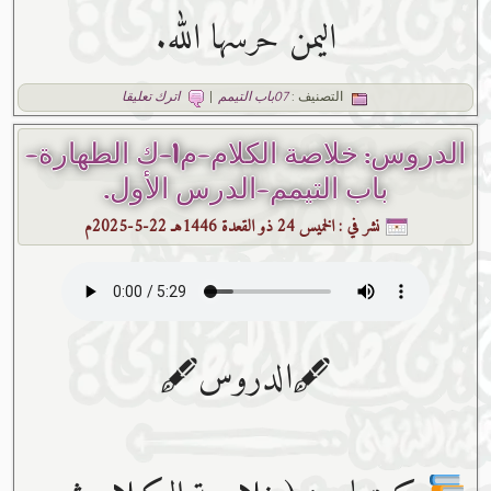
اليمن حرسها الله.
التصنيف :
07باب التيمم
|
اترك تعليقا
الدروس: خلاصة الكلام-م1-ك الطهارة-
باب التيمم-الدرس الأول.
نشر في :
الخميس 24 ذو القعدة 1446هـ 22-5-2025م
🖋الدروس🖋