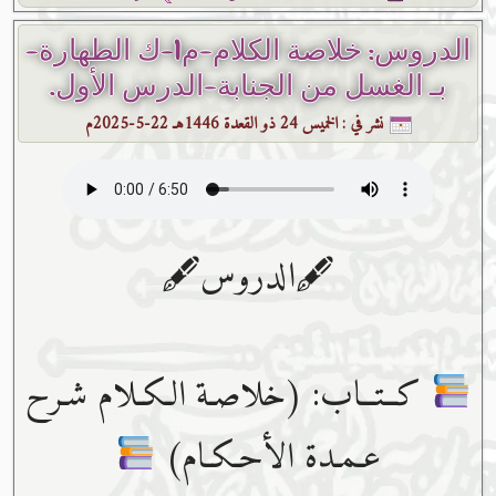
الدروس: خلاصة الكلام-م1-ك الطهارة-
بـ الغسل من الجنابة-الدرس الأول.
نشر في :
الخميس 24 ذو القعدة 1446هـ 22-5-2025م
🖋الدروس🖋
كــتــاب: (خلاصـة الـكـلام شـرح
عـمـدة الأحـكـام)