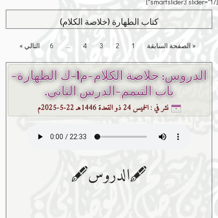
[smartslider3 slider="17"]
كتاب الطهارة (خلاصة الكلام)
« الصفحة السابقة
1
2
3
4
…
6
التالي »
الدروس: خلاصة الكلام-م1-ك الطهارة-
باب التيمم-الدرس الثاني.
نشر في :
الخميس 24 ذو القعدة 1446هـ 22-5-2025م
🖋الدروس🖋