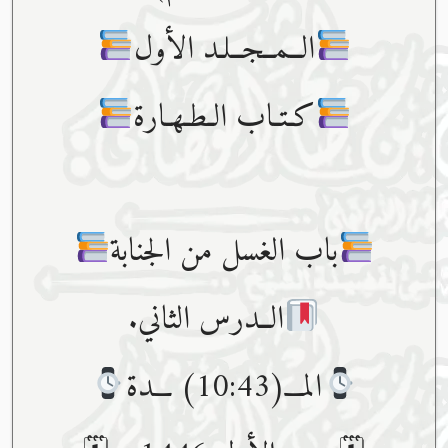
الــمــجــلـد الأول
كـتـاب الـطـهـارة
باب الغسل من الجنابة
الــدرس الثاني.
المـــ(10:43) ـــدة