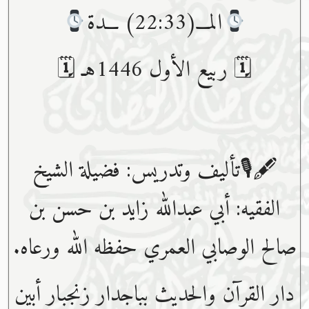
المـــ(22:33) ـــدة
🗓 ربيع الأول 1446هـ 🗓
🖋🎙تأليف وتدريس: فضيلة الشيخ
الفقيه: أبي عبدﷲ زايد بن حسن بن
صالح الوصابي العمري حفظه ﷲ ورعاه.
دار القرآن والحديث بباجدار زنجبار أبين