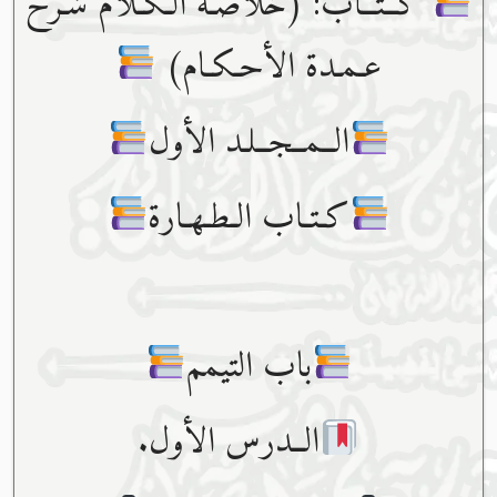
كــتــاب: (خلاصـة الـكـلام شـرح
عـمـدة الأحـكـام)
الــمــجــلـد الأول
كـتـاب الـطـهـارة
باب التيمم
الــدرس الأول.