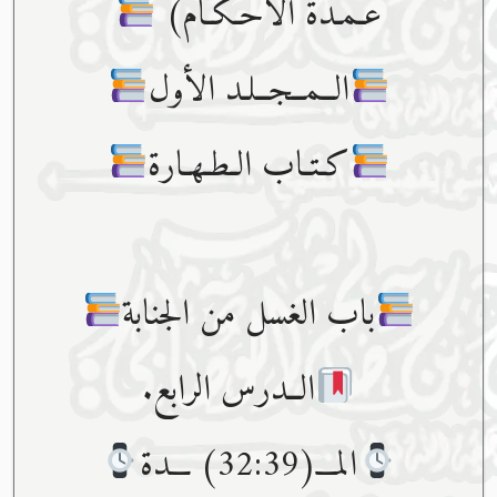
عـمـدة الأحـكـام)
الــمــجــلـد الأول
كـتـاب الـطـهـارة
باب الغسل من الجنابة
الــدرس الرابع.
المـــ(32:39) ـــدة