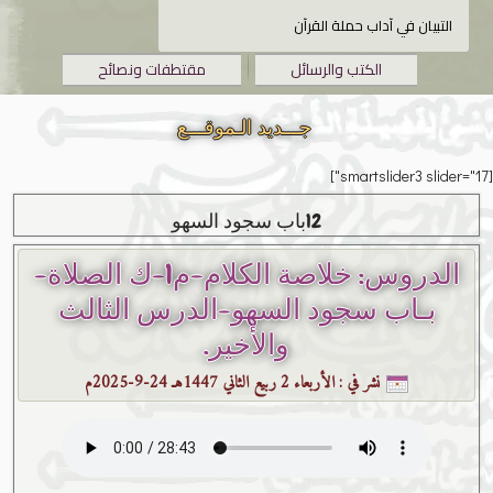
التبيان في آداب حملة القرآن
الكتب والرسائل
مقتطفات ونصائح
جـــديد الـموقـــع
[smartslider3 slider="17"]
12باب سجود السهو
الدروس: خلاصة الكلام-م1-ك الصلاة-
بـاب سجود السهو-الدرس الثالث
والأخير.
نشر في :
الأربعاء 2 ربيع الثاني 1447هـ 24-9-2025م