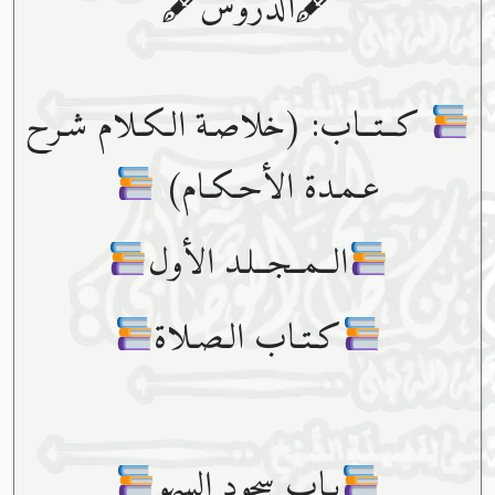
🖋الدروس🖋
كــتــاب: (خلاصـة الـكـلام شـرح
عـمـدة الأحـكـام)
الــمــجــلـد الأول
كـتـاب الـصـلاة
بـاب سجود السهو