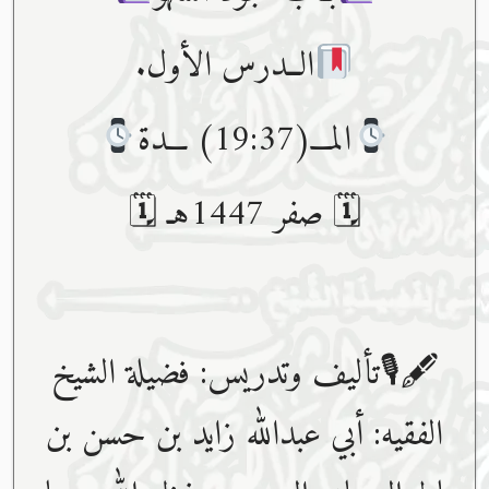
الــدرس الأول.
المـــ(19:37) ـــدة
🗓 صفر 1447هـ 🗓
🖋🎙تأليف وتدريس: فضيلة الشيخ
الفقيه: أبي عبدﷲ زايد بن حسن بن