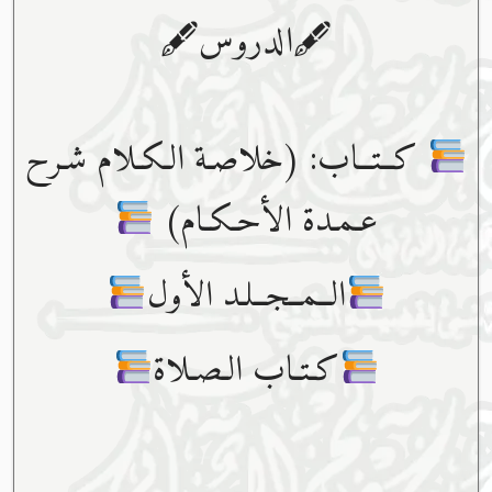
🖋الدروس🖋
كــتــاب: (خلاصـة الـكـلام شـرح
عـمـدة الأحـكـام)
الــمــجــلـد الأول
كـتـاب الـصـلاة