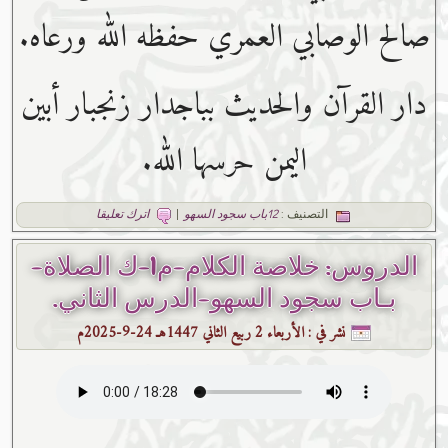
صالح الوصابي العمري حفظه ﷲ ورعاه.
دار القرآن والحديث بباجدار زنجبار أبين
اليمن حرسها الله.
التصنيف :
12باب سجود السهو
|
اترك تعليقا
الدروس: خلاصة الكلام-م1-ك الصلاة-
بـاب سجود السهو-الدرس الثاني.
نشر في :
الأربعاء 2 ربيع الثاني 1447هـ 24-9-2025م