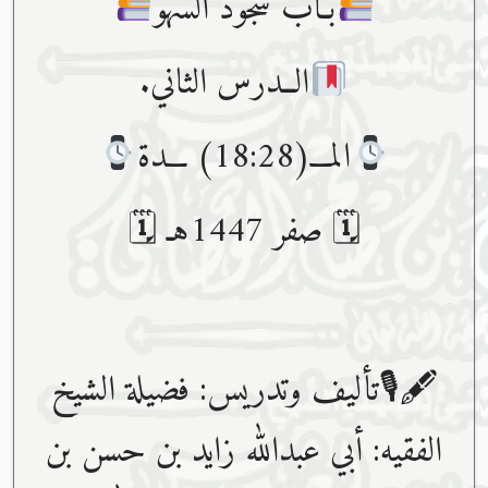
بـاب سجود السهو
الــدرس الثاني.
المـــ(18:28) ـــدة
🗓 صفر 1447هـ 🗓
🖋🎙تأليف وتدريس: فضيلة الشيخ
الفقيه: أبي عبدﷲ زايد بن حسن بن