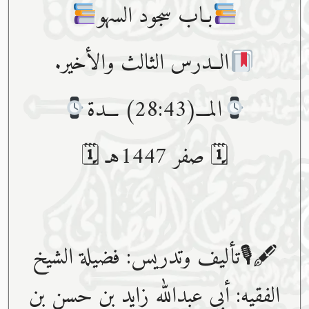
بـاب سجود السهو
الــدرس الثالث والأخير.
المـــ(28:43) ـــدة
🗓 صفر 1447هـ 🗓
🖋🎙تأليف وتدريس: فضيلة الشيخ
الفقيه: أبي عبدﷲ زايد بن حسن بن