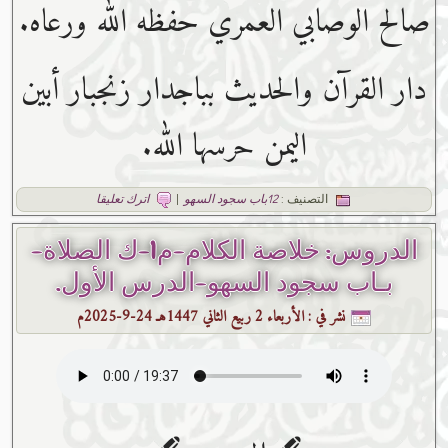
صالح الوصابي العمري حفظه ﷲ ورعاه.
دار القرآن والحديث بباجدار زنجبار أبين
اليمن حرسها الله.
التصنيف :
12باب سجود السهو
|
اترك تعليقا
الدروس: خلاصة الكلام-م1-ك الصلاة-
بـاب سجود السهو-الدرس الأول.
نشر في :
الأربعاء 2 ربيع الثاني 1447هـ 24-9-2025م