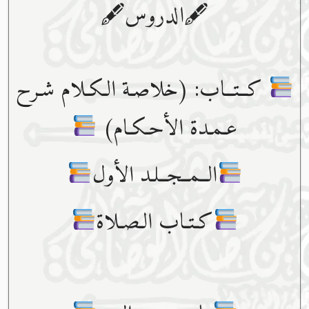
🖋الدروس🖋
كــتــاب: (خلاصـة الـكـلام شـرح
عـمـدة الأحـكـام)
الــمــجــلـد الأول
كـتـاب الـصـلاة