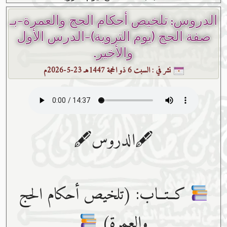
الدروس: تلخيص أحكام الحج والعمرة-بـ
صفة الحج (يوم التروية)-الدرس الأول
والأخير.
نشر في :
السبت 6 ذو الحجة 1447هـ 23-5-2026م
🖋الدروس🖋
كــتــاب: (تلخيص أحكام الحج
والعمرة)