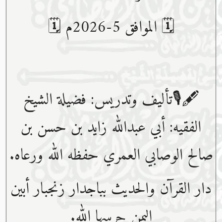
🗓 الموافق 5-2026م 🗓
🖋🎙تأليف وتدريس: فضيلة الشيخ
الفقيه: أبي عبدﷲ زايد بن حسن بن
صالح الوصابي العمري حفظه ﷲ ورعاه.
دار القرآن والحديث بباجدار زنجبار أبين
اليمن حرسها الله.