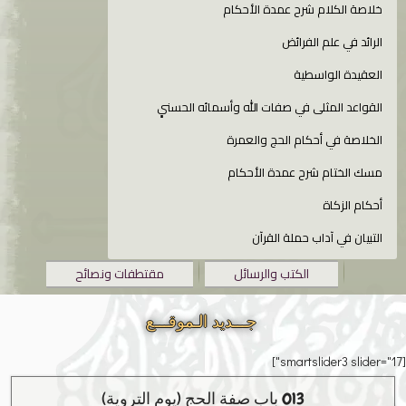
خلاصة الكلام شرح عمدة الأحكام
الرائد في علم الفرائض
العقيدة الواسطية
القواعد المثلى في صفات الله وأسمائه الحسنىِِِ
الخلاصة في أحكام الحج والعمرة
مسك الختام شرح عمدة الأحكام
أحكام الزكاة
التبيان في آداب حملة القرآن
الكتب والرسائل
مقتطفات ونصائح
جـــديد الـموقـــع
[smartslider3 slider="17"]
013 باب صفة الحج (يوم التروية)