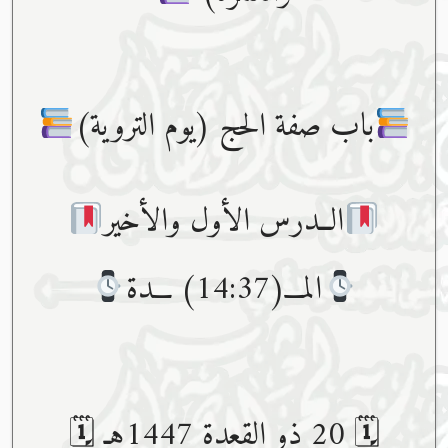
باب صفة الحج (يوم التروية)
الــدرس الأول والأخير
المـــ(14:37) ـــدة
🗓 20 ذو القعدة 1447هـ 🗓