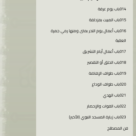
014باب يوم عرفة
015باب المبيت بمزدلفة
016باب أعمال يوم النحر بمنى ومنها رمي جمرة
العقبة
017باب أعمال أيام التشريق
018باب الحلق أو التقصير
019باب طواف الإفاضة
020باب طواف الوداع
021باب الهدي
022باب الفوات والإحصار
023باب زيارة المسجد النبوي (الأخير)
فن المصطلح