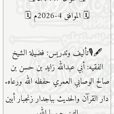
🗓 الموافق 4-2026م 🗓
🖋🎙تأليف وتدريس: فضيلة الشيخ
الفقيه: أبي عبدﷲ زايد بن حسن بن
صالح الوصابي العمري حفظه ﷲ ورعاه.
دار القرآن والحديث بباجدار زنجبار أبين
اليمن حرسها الله.