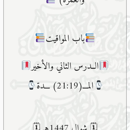
والعمرة)
باب المواقيت
الــدرس الثاني والأخير
المـــ(21:19) ـــدة
🗓 شوال 1447هـ 🗓