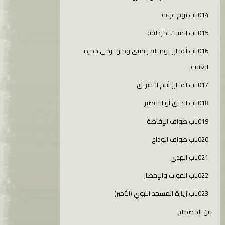
014باب يوم عرفة
015باب المبيت بمزدلفة
016باب أعمال يوم النحر بمنى ومنها رمي جمرة
العقبة
017باب أعمال أيام التشريق
018باب الحلق أو التقصير
019باب طواف الإفاضة
020باب طواف الوداع
021باب الهدي
022باب الفوات والإحصار
023باب زيارة المسجد النبوي (الأخير)
فن المصطلح