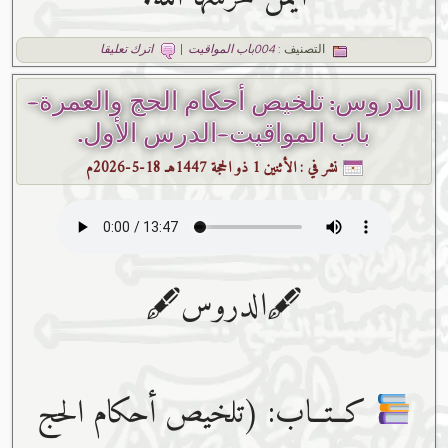
التصنيف :
004باب المواقيت
|
اترك تعليقا
الدروس: تلخيص أحكام الحج والعمرة-
باب المواقيت-الدرس الأول.
نشر في :
الأثنين 1 ذو الحجة 1447هـ 18-5-2026م
🖋الدروس🖋
كــتــاب: (تلخيص أحكام الحج