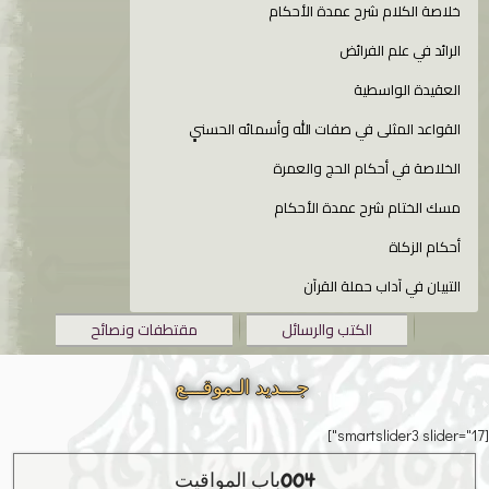
خلاصة الكلام شرح عمدة الأحكام
الرائد في علم الفرائض
العقيدة الواسطية
القواعد المثلى في صفات الله وأسمائه الحسنىِِِ
الخلاصة في أحكام الحج والعمرة
مسك الختام شرح عمدة الأحكام
أحكام الزكاة
التبيان في آداب حملة القرآن
الكتب والرسائل
مقتطفات ونصائح
جـــديد الـموقـــع
[smartslider3 slider="17"]
004باب المواقيت