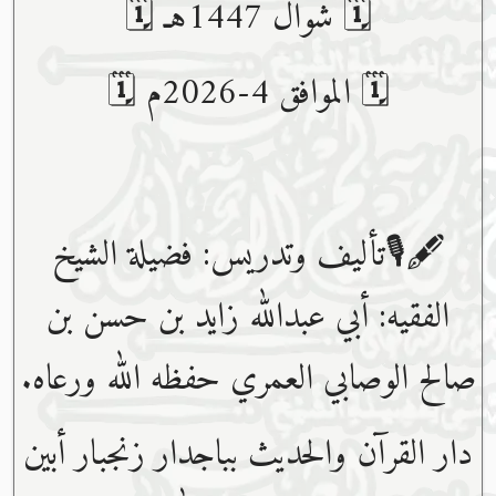
🗓 شوال 1447هـ 🗓
🗓 الموافق 4-2026م 🗓
🖋🎙تأليف وتدريس: فضيلة الشيخ
الفقيه: أبي عبدﷲ زايد بن حسن بن
صالح الوصابي العمري حفظه ﷲ ورعاه.
دار القرآن والحديث بباجدار زنجبار أبين