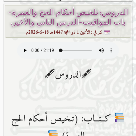
الدروس: تلخيص أحكام الحج والعمرة-
باب المواقيت-الدرس الثاني والأخير.
نشر في :
الأثنين 1 ذو الحجة 1447هـ 18-5-2026م
🖋الدروس🖋
كــتــاب: (تلخيص أحكام الحج