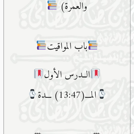
والعمرة)
باب المواقيت
الــدرس الأول
المـــ(13:47) ـــدة