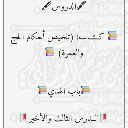
🖋الدروس🖋
كــتــاب: (تلخيص أحكام الحج
والعمرة)
باب الهدي
الــدرس الثالث والأخير