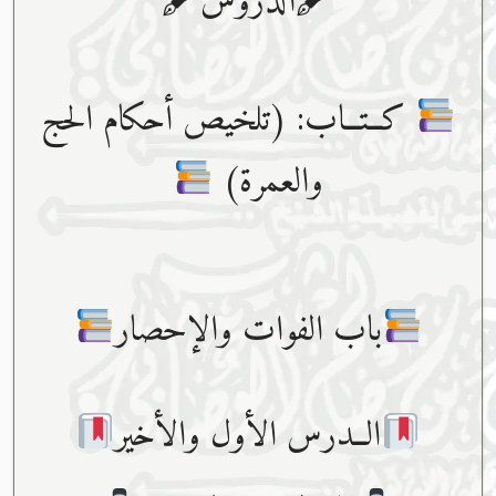
🖋الدروس🖋
كــتــاب: (تلخيص أحكام الحج
والعمرة)
باب الفوات والإحصار
الــدرس الأول والأخير