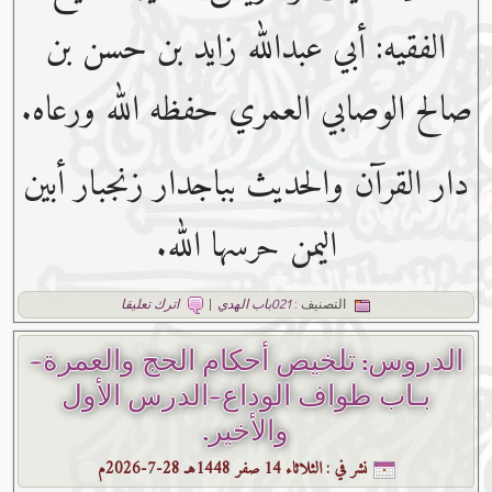
الفقيه: أبي عبدﷲ زايد بن حسن بن
صالح الوصابي العمري حفظه ﷲ ورعاه.
دار القرآن والحديث بباجدار زنجبار أبين
اليمن حرسها الله.
التصنيف :
021باب الهدي
|
اترك تعليقا
الدروس: تلخيص أحكام الحج والعمرة-
بـاب طواف الوداع-الدرس الأول
والأخير.
نشر في :
الثلاثاء 14 صفر 1448هـ 28-7-2026م