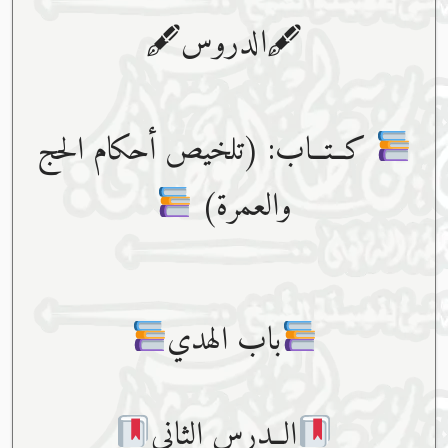
🖋الدروس🖋
كــتــاب: (تلخيص أحكام الحج
والعمرة)
باب الهدي
الــدرس الثاني