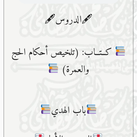
🖋الدروس🖋
كــتــاب: (تلخيص أحكام الحج
والعمرة)
باب الهدي