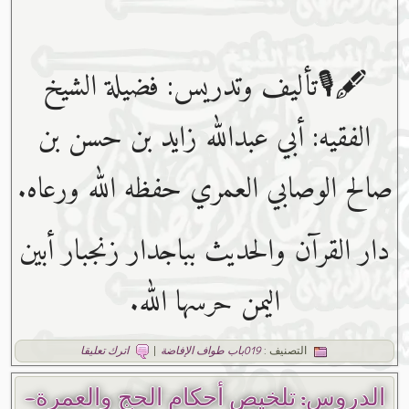
🖋🎙تأليف وتدريس: فضيلة الشيخ
الفقيه: أبي عبدﷲ زايد بن حسن بن
صالح الوصابي العمري حفظه ﷲ ورعاه.
دار القرآن والحديث بباجدار زنجبار أبين
اليمن حرسها الله.
التصنيف :
019باب طواف الإفاضة
|
اترك تعليقا
الدروس: تلخيص أحكام الحج والعمرة-