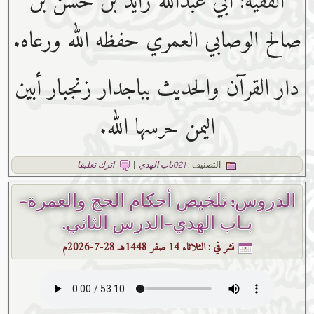
الفقيه: أبي عبدﷲ زايد بن حسن بن
صالح الوصابي العمري حفظه ﷲ ورعاه.
دار القرآن والحديث بباجدار زنجبار أبين
اليمن حرسها الله.
التصنيف :
021باب الهدي
|
اترك تعليقا
الدروس: تلخيص أحكام الحج والعمرة-
بـاب الهدي-الدرس الثاني.
نشر في :
الثلاثاء 14 صفر 1448هـ 28-7-2026م