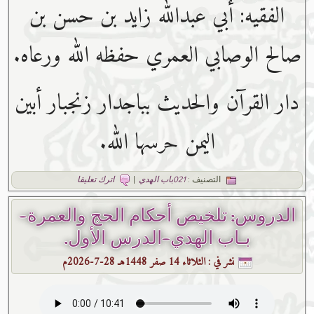
الفقيه: أبي عبدﷲ زايد بن حسن بن
صالح الوصابي العمري حفظه ﷲ ورعاه.
دار القرآن والحديث بباجدار زنجبار أبين
اليمن حرسها الله.
التصنيف :
021باب الهدي
|
اترك تعليقا
الدروس: تلخيص أحكام الحج والعمرة-
بـاب الهدي-الدرس الأول.
نشر في :
الثلاثاء 14 صفر 1448هـ 28-7-2026م