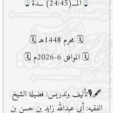
المـــ(24:45) ـــدة
🗓 محرم 1448هـ 🗓
🗓 الموافق 6-2026م 🗓
🖋🎙تأليف وتدريس: فضيلة الشيخ
الفقيه: أبي عبدﷲ زايد بن حسن بن