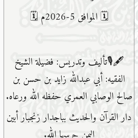
🗓 الموافق 5-2026م 🗓
🖋🎙تأليف وتدريس: فضيلة الشيخ
الفقيه: أبي عبدﷲ زايد بن حسن بن
صالح الوصابي العمري حفظه ﷲ ورعاه.
دار القرآن والحديث بباجدار زنجبار أبين
اليمن حرسها الله.