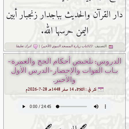
دار القرآن والحديث بباجدار زنجبار أبين
اليمن حرسها الله.
التصنيف :
023باب زيارة المسجد النبوي (الأخير)
|
اترك تعليقا
الدروس: تلخيص أحكام الحج والعمرة-
بـاب الفوات والإحصار-الدرس الأول
والأخير.
نشر في :
الثلاثاء 14 صفر 1448هـ 28-7-2026م