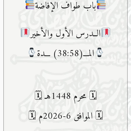
باب طواف الإفاضة
الــدرس الأول والأخير
المـــ(38:58) ـــدة
🗓 محرم 1448هـ 🗓
🗓 الموافق 6-2026م 🗓