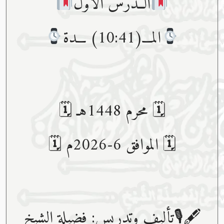
الــدرس الأول
المـــ(10:41) ـــدة
🗓 محرم 1448هـ 🗓
🗓 الموافق 6-2026م 🗓
🖋🎙تأليف وتدريس: فضيلة الشيخ