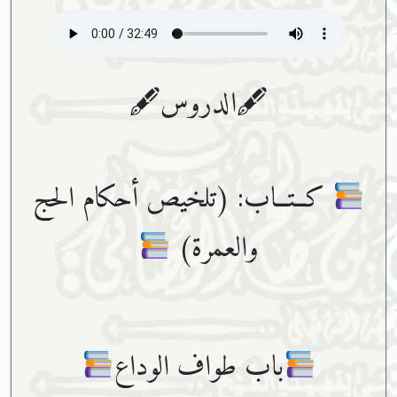
🖋الدروس🖋
كــتــاب: (تلخيص أحكام الحج
والعمرة)
باب طواف الوداع