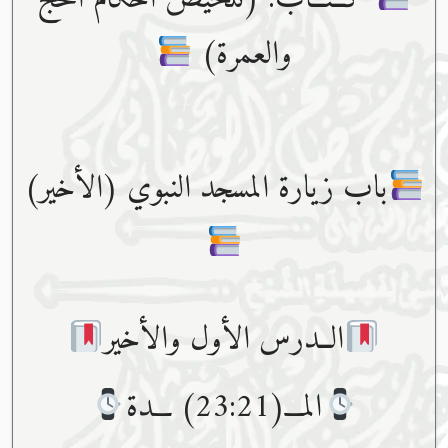
والعمرة)
باب زيارة المسجد النبوي (الأخير)
الــدرس الأول والأخير
المـــ(23:21) ـــدة