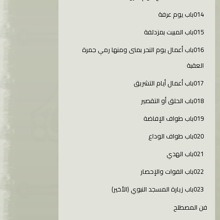
014باب يوم عرفة
015باب المبيت بمزدلفة
016باب أعمال يوم النحر بمنى ومنها رمي جمرة
العقبة
017باب أعمال أيام التشريق
018باب الحلق أو التقصير
019باب طواف الإفاضة
020باب طواف الوداع
021باب الهدي
022باب الفوات والإحصار
023باب زيارة المسجد النبوي (الأخير)
فن المصطلح