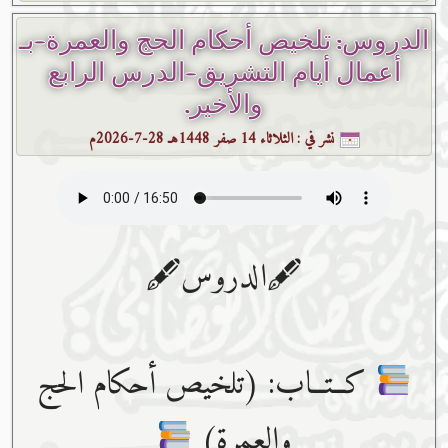
الدروس: تلخيص أحكام الحج والعمرة-بـ
أعمال أيام التشريق-الدرس الرابع
والأخير.
نشر في :
الثلاثاء 14 صفر 1448هـ 28-7-2026م
🖋الدروس🖋
كــتــاب: (تلخيص أحكام الحج
والعمرة)