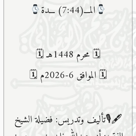
المـــ(7:44) ـــدة
🗓 محرم 1448هـ 🗓
🗓 الموافق 6-2026م 🗓
🖋🎙تأليف وتدريس: فضيلة الشيخ