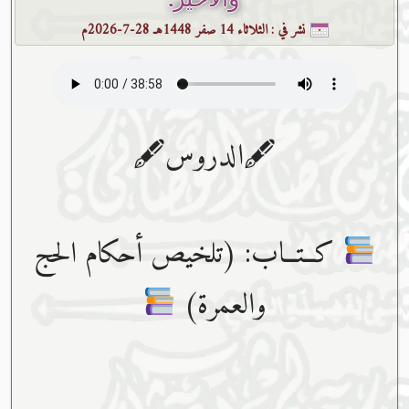
نشر في :
الثلاثاء 14 صفر 1448هـ 28-7-2026م
🖋الدروس🖋
كــتــاب: (تلخيص أحكام الحج
والعمرة)