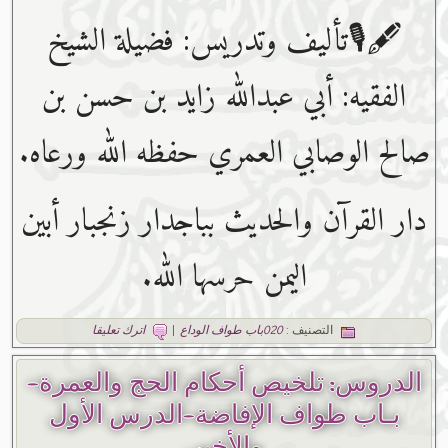
🖋🎙تأليف وتدريس: فضيلة الشيخ
الفقيه: أبي عبدﷲ زايد بن حسن بن
صالح الوصابي العمري حفظه ﷲ ورعاه.
دار القرآن والحديث بباجدار زنجبار أبين
اليمن حرسها الله.
التصنيف :
020باب طواف الوداع
|
اترك تعليقا
الدروس: تلخيص أحكام الحج والعمرة-
بـاب طواف الإفاضة-الدرس الأول
والأخير.