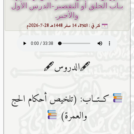
بـاب الحلق أو التقصير-الدرس الأول
والأخير.
نشر في :
الثلاثاء 14 صفر 1448هـ 28-7-2026م
🖋الدروس🖋
كــتــاب: (تلخيص أحكام الحج
والعمرة)