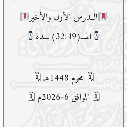
الــدرس الأول والأخير
المـــ(32:49) ـــدة
🗓 محرم 1448هـ 🗓
🗓 الموافق 6-2026م 🗓