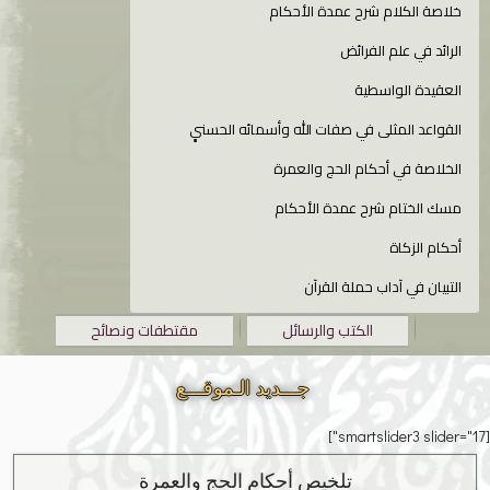
خلاصة الكلام شرح عمدة الأحكام
الرائد في علم الفرائض
العقيدة الواسطية
القواعد المثلى في صفات الله وأسمائه الحسنىِِِ
الخلاصة في أحكام الحج والعمرة
مسك الختام شرح عمدة الأحكام
أحكام الزكاة
التبيان في آداب حملة القرآن
الكتب والرسائل
مقتطفات ونصائح
جـــديد الـموقـــع
[smartslider3 slider="17"]
تلخيص أحكام الحج والعمرة