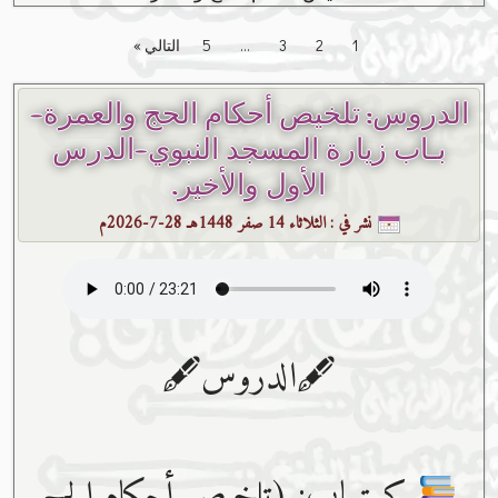
1
2
3
…
5
التالي »
الدروس: تلخيص أحكام الحج والعمرة-
بـاب زيارة المسجد النبوي-الدرس
الأول والأخير.
نشر في :
الثلاثاء 14 صفر 1448هـ 28-7-2026م
🖋الدروس🖋
كــتــاب: (تلخيص أحكام الحج