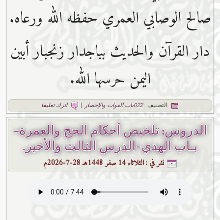
صالح الوصابي العمري حفظه ﷲ ورعاه.
دار القرآن والحديث بباجدار زنجبار أبين
اليمن حرسها الله.
التصنيف :
022باب الفوات والإحصار
|
اترك تعليقا
الدروس: تلخيص أحكام الحج والعمرة-
بـاب الهدي-الدرس الثالث والأخير.
نشر في :
الثلاثاء 14 صفر 1448هـ 28-7-2026م