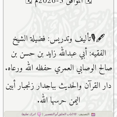
🗓 الموافق 5-2026م 🗓
🖋🎙تأليف وتدريس: فضيلة الشيخ
الفقيه: أبي عبدﷲ زايد بن حسن بن
صالح الوصابي العمري حفظه ﷲ ورعاه.
دار القرآن والحديث بباجدار زنجبار أبين
اليمن حرسها الله.
التصنيف :
018باب الحلق أو التقصير
|
اترك تعليقا