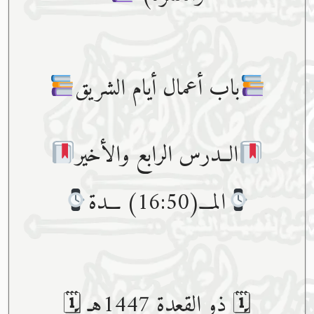
باب أعمال أيام الشريق
الــدرس الرابع والأخير
المـــ(16:50) ـــدة
🗓 ذو القعدة 1447هـ 🗓