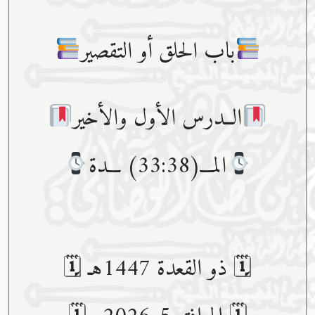
باب الحلق أو التقصير
الــدرس الأول والأخير
المـــ(33:38) ـــدة
🗓 ذو القعدة 1447هـ 🗓