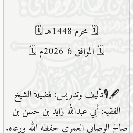
🗓 محرم 1448هـ 🗓
🗓 الموافق 6-2026م 🗓
🖋🎙تأليف وتدريس: فضيلة الشيخ
الفقيه: أبي عبدﷲ زايد بن حسن بن
صالح الوصابي العمري حفظه ﷲ ورعاه.