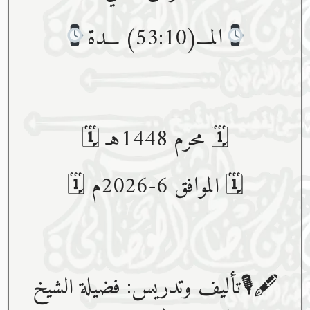
المـــ(53:10) ـــدة
🗓 محرم 1448هـ 🗓
🗓 الموافق 6-2026م 🗓
🖋🎙تأليف وتدريس: فضيلة الشيخ